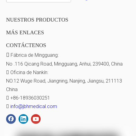
NUESTROS PRODUCTOS
MÁS ENLACES
CONTÁCTENOS

Fábrica de Mingguang:
No .116 Qicang Road, Mingguang, Anhui, 239400, China

Oficina de Nankín:
NO.12 Wuge Road, Jiangning, Nanjing, Jiangsu, 211113
China

+86-18936030251

info@jbhmedical.com