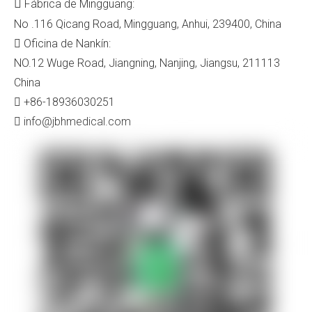

Fábrica de Mingguang:
No .116 Qicang Road, Mingguang, Anhui, 239400, China
Oficina de Nankín:

NO.12 Wuge Road, Jiangning, Nanjing, Jiangsu, 211113
China
+86-18936030251

info@jbhmedical.com
