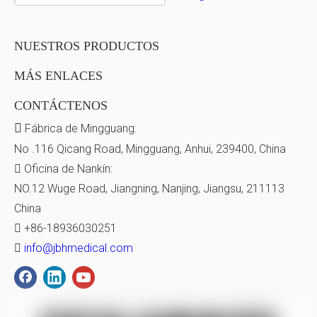
NUESTROS PRODUCTOS
MÁS ENLACES
CONTÁCTENOS

Fábrica de Mingguang:
No .116 Qicang Road, Mingguang, Anhui, 239400, China

Oficina de Nankín:
NO.12 Wuge Road, Jiangning, Nanjing, Jiangsu, 211113
China

+86-18936030251

info@jbhmedical.com