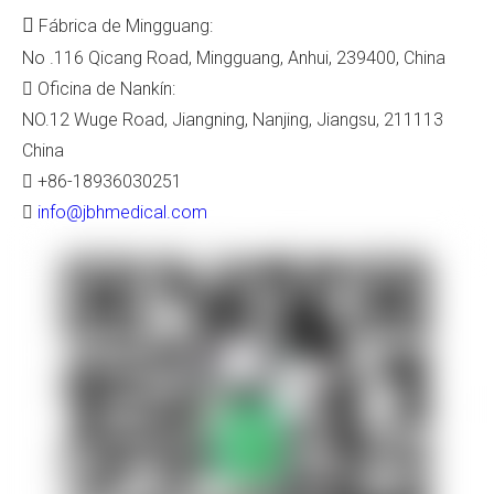

Fábrica de Mingguang:
No .116 Qicang Road, Mingguang, Anhui, 239400, China

Oficina de Nankín:
NO.12 Wuge Road, Jiangning, Nanjing, Jiangsu, 211113
China

+86-18936030251

info@jbhmedical.com
Diseño cómodo
Manejo ergonómico: el W1 presenta manillares de diseño
ergonómico que están ajustables a la altura. Ya sea de pie o
sentado, puede ajustar fácilmente el manillar a la altura perfecta
para una comodidad y soporte óptimos.
Asiento y respaldo transpirable: la ayuda para caminar está
equipada con un asiento transpirable y un respaldo, asegurando
un flujo de aire óptimo y comodidad durante el uso prolongado.
Accesorios completos disponibles: el W1 viene con una
variedad de accesorios, que incluyen una bolsa de compras, un
cojín de asientos, respaldo, portavasos y más. Estos accesorios