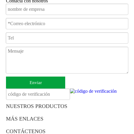
Contacta con nosotros
estabilidad de la gravedad.
Sistema de frenos instantáneos: el FN-W1 está equipado con un
sistema de frenos instantáneos, que proporciona potencia de
detención inmediata para una mayor seguridad.
Cable de freno oculto: el diseño de cable de freno oculto evita
que se rascen o enredar, asegurando una experiencia suave y sin
problemas.
Neumáticos sólidos con absorción de choque: la ayuda para
caminar está equipada con neumáticos sólidos que son a prueba
de pinchazos y ofrecen una excelente absorción de choque,
minimizando el ruido y proporcionan una conducción cómoda.
Ruedas frontales giratorias de 360 ​​grados: las ruedas delanteras
pueden girar 360 grados, lo que permite la maniobrabilidad sin
esfuerzo y el movimiento sin restricciones.
Enviar
NUESTROS PRODUCTOS
MÁS ENLACES
CONTÁCTENOS