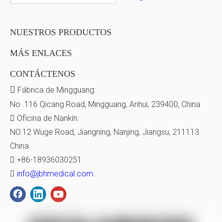
NUESTROS PRODUCTOS
MÁS ENLACES
CONTÁCTENOS

Fábrica de Mingguang:
No .116 Qicang Road, Mingguang, Anhui, 239400, China

Oficina de Nankín:
NO.12 Wuge Road, Jiangning, Nanjing, Jiangsu, 211113
China

+86-18936030251

info@jbhmedical.com