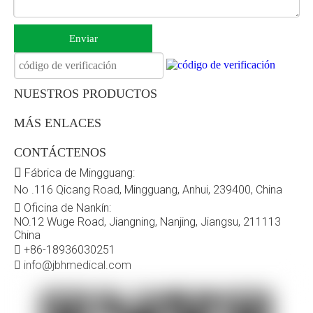
Enviar
NUESTROS PRODUCTOS
MÁS ENLACES
CONTÁCTENOS

Fábrica de Mingguang:
No .116 Qicang Road, Mingguang, Anhui, 239400, China
Oficina de Nankín:

NO.12 Wuge Road, Jiangning, Nanjing, Jiangsu, 211113
China
+86-18936030251

info@jbhmedical.com
