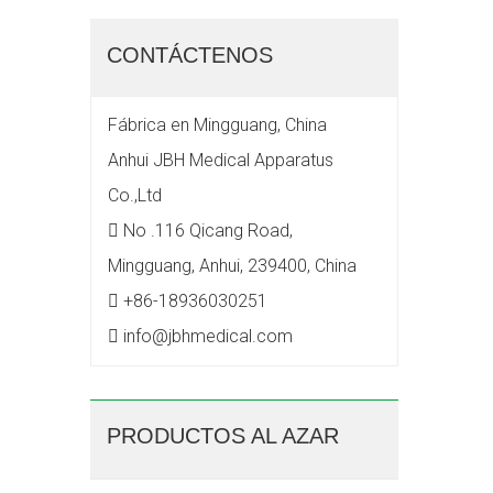
CONTÁCTENOS
Fábrica en Mingguang, China
Anhui JBH Medical Apparatus
Co.,Ltd

No .116 Qicang Road,
Mingguang, Anhui, 239400, China

+86-18936030251

info@jbhmedical.com
PRODUCTOS AL AZAR