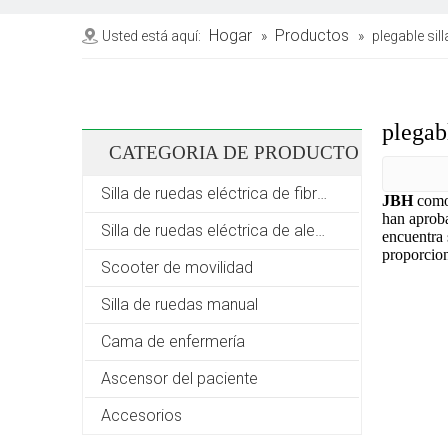
Hogar
Productos
Usted está aquí:
»
»
plegable sil
plegabl
CATEGORIA DE PRODUCTO
Silla de ruedas eléctrica de fibra de carbono
JBH
como 
han aproba
Silla de ruedas eléctrica de aleación de aluminio
encuentra 
proporcion
Scooter de movilidad
Silla de ruedas manual
Cama de enfermería
Ascensor del paciente
Accesorios