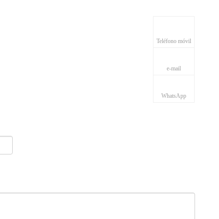
+86-18936030251
Teléfono móvil
e-mail
+86-18936030251
WhatsApp