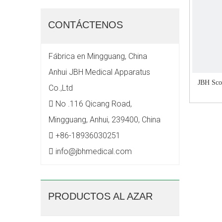
CONTÁCTENOS
Fábrica en Mingguang, China
Anhui JBH Medical Apparatus
JBH Scoo
Co.,Ltd

No .116 Qicang Road,
Mingguang, Anhui, 239400, China

+86-18936030251

info@jbhmedical.com
PRODUCTOS AL AZAR