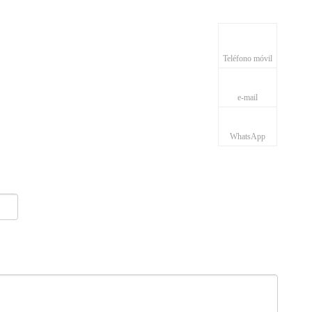
+86-18936030251
Teléfono móvil
e-mail
+86-18936030251
WhatsApp